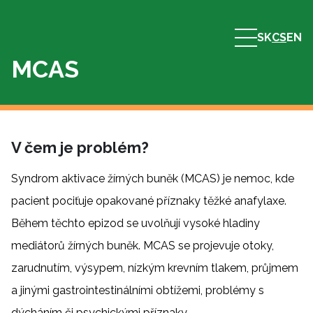
SK
CS
EN
MCAS
V čem je problém?
Syndrom aktivace žírných buněk (MCAS) je nemoc, kde
pacient pociťuje opakované příznaky těžké anafylaxe.
Během těchto epizod se uvolňují vysoké hladiny
mediátorů žírných buněk. MCAS se projevuje otoky,
zarudnutím, výsypem, nízkým krevním tlakem, průjmem
a jinými gastrointestinálními obtížemi, problémy s
dýcháním či psychickými příznaky.