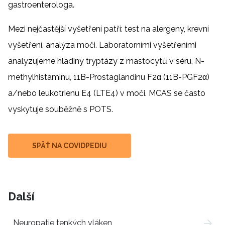
gastroenterologa.
Mezi nejčastější vyšetření patří: test na alergeny, krevní
vyšetření, analýza moči. Laboratorními vyšetřeními
analyzujeme hladiny tryptázy z mastocytů v séru, N-
methylhistaminu, 11B-Prostaglandinu F2α (11B-PGF2α)
a/nebo leukotrienu E4 (LTE4) v moči. MCAS se často
vyskytuje souběžně s POTS.
SPÄŤ NA COVIDPEDIU
Další
Neuropatie tenkých vláken