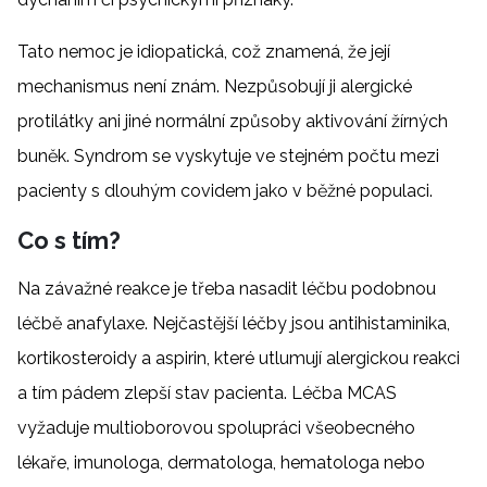
Tato nemoc je idiopatická, což znamená, že její
mechanismus není znám. Nezpůsobují ji alergické
protilátky ani jiné normální způsoby aktivování žírných
buněk. Syndrom se vyskytuje ve stejném počtu mezi
pacienty s dlouhým covidem jako v běžné populaci.
Co s tím?
Na závažné reakce je třeba nasadit léčbu podobnou
léčbě anafylaxe. Nejčastější léčby jsou antihistaminika,
kortikosteroidy a aspirin, které utlumují alergickou reakci
a tím pádem zlepší stav pacienta. Léčba MCAS
vyžaduje multioborovou spolupráci všeobecného
lékaře, imunologa, dermatologa, hematologa nebo