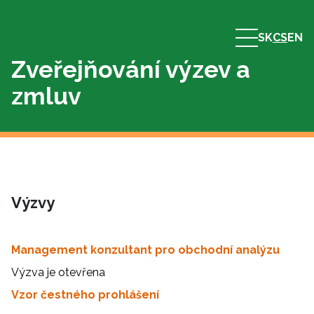
SK
CS
EN
Zveřejňování výzev a
zmluv
Výzvy
Management konzultant pro obchodní analýzu
Výzva je otevřena
Vzor čestného prohlášení