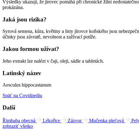
Výsledky ukazují, že jírovec pomáhá při chronické žilní nedostatečno
prokázána.
Jaká jsou rizika?
Syrová semena, kůra, květiny a listy jírovce koňského jsou nebezpeč
účinky jsou závratě, nevolnost a zažívací potíže.
Jakou formou užívat?
Jeho extrakt lze nalézt v čaji, oleji, sádle a tabletách.
Latinský název
Aesculus hippocastanum
Späť na Covidpediu
Další
Řimbaba obecná
Lékořice
Zázvor
Mučenka pleťová
Pel
zobraziť všetko