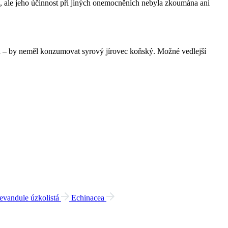
i, ale jeho účinnost při jiných onemocněních nebyla zkoumána ani
žen – by neměl konzumovat syrový jírovec koňský. Možné vedlejší
evandule úzkolistá
Echinacea