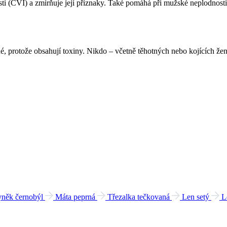
sti (CVI) a zmírňuje její příznaky. Také pomáhá při mužské neplodnost
né, protože obsahují toxiny. Nikdo – včetně těhotných nebo kojících 
yněk černobýl
Máta peprná
Třezalka tečkovaná
Len setý
L