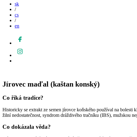
sk
/
cs
/
en
Jírovec maďal (kaštan konský)
Co říká tradice?
Historicky se extrakt ze semen jírovce koňského používal na bolesti
žilní nedostatečnost, syndrom dráždivého tračníku (IBS), mužskou ne
Co dokázala věda?