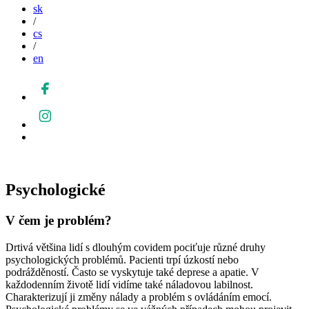
sk
/
cs
/
en
Psychologické
V čem je problém?
Drtivá většina lidí s dlouhým covidem pociťuje různé druhy
psychologických problémů. Pacienti trpí úzkostí nebo
podrážděností. Často se vyskytuje také deprese a apatie. V
každodenním životě lidí vidíme také náladovou labilnost.
Charakterizují ji změny nálady a problém s ovládáním emocí.