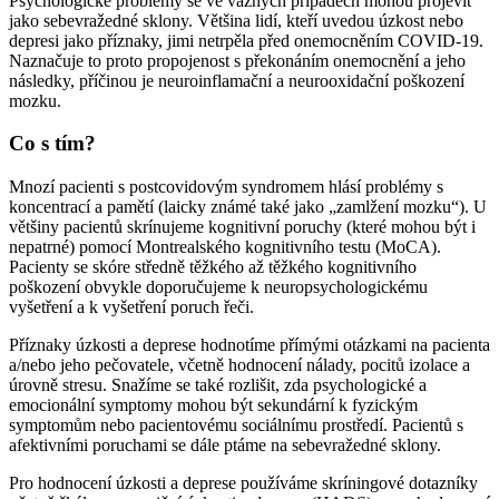
Psychologické problémy se ve vážných případech mohou projevit
jako sebevražedné sklony. Většina lidí, kteří uvedou úzkost nebo
depresi jako příznaky, jimi netrpěla před onemocněním COVID-19.
Naznačuje to proto propojenost s překonáním onemocnění a jeho
následky, příčinou je neuroinflamační a neurooxidační poškození
mozku.
Co s tím?
Mnozí pacienti s postcovidovým syndromem hlásí problémy s
koncentrací a pamětí (laicky známé také jako „zamlžení mozku“). U
většiny pacientů skrínujeme kognitivní poruchy (které mohou být i
nepatrné) pomocí Montrealského kognitivního testu (MoCA).
Pacienty se skóre středně těžkého až těžkého kognitivního
poškození obvykle doporučujeme k neuropsychologickému
vyšetření a k vyšetření poruch řeči.
Příznaky úzkosti a deprese hodnotíme přímými otázkami na pacienta
a/nebo jeho pečovatele, včetně hodnocení nálady, pocitů izolace a
úrovně stresu. Snažíme se také rozlišit, zda psychologické a
emocionální symptomy mohou být sekundární k fyzickým
symptomům nebo pacientovému sociálnímu prostředí. Pacientů s
afektivními poruchami se dále ptáme na sebevražedné sklony.
Pro hodnocení úzkosti a deprese používáme skríningové dotazníky