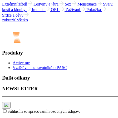
Extrémní žížeň
Ledviny a játra
Sex
Menstruace
Svaly,
kosti a klouby
Imunita
ORL
Zažívání
Pokožka
Srdce a cévy
zobraziť všetko
Produkty
Active.me
Vzdělávaní zdravotníků o PASC
Další odkazy
NEWSLETTER
Súhlasím so spracovaním osobných údajov.