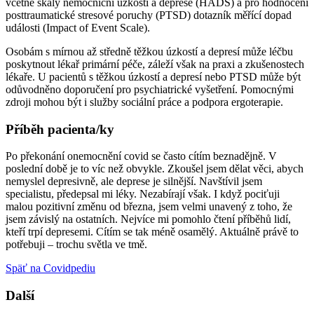
včetně škály nemocniční úzkosti a deprese (HADS) a pro hodnocení
posttraumatické stresové poruchy (PTSD) dotazník měřící dopad
události (Impact of Event Scale).
Osobám s mírnou až středně těžkou úzkostí a depresí může léčbu
poskytnout lékař primární péče, záleží však na praxi a zkušenostech
lékaře. U pacientů s těžkou úzkostí a depresí nebo PTSD může být
odůvodněno doporučení pro psychiatrické vyšetření. Pomocnými
zdroji mohou být i služby sociální práce a podpora ergoterapie.
Příběh pacienta/ky
Po překonání onemocnění covid se často cítím beznadějně. V
poslední době je to víc než obvykle. Zkoušel jsem dělat věci, abych
nemyslel depresivně, ale deprese je silnější. Navštívil jsem
specialistu, předepsal mi léky. Nezabírají však. I když pociťuji
malou pozitivní změnu od března, jsem velmi unavený z toho, že
jsem závislý na ostatních. Nejvíce mi pomohlo čtení příběhů lidí,
kteří trpí depresemi. Cítím se tak méně osamělý. Aktuálně právě to
potřebuji – trochu světla ve tmě.
Späť na Covidpediu
Další