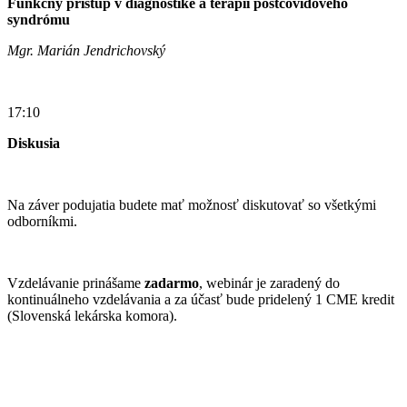
Funkčný prístup v diagnostike a terapii postcovidového
syndrómu
Mgr. Marián Jendrichovský
17:10
Diskusia
Na záver podujatia budete mať možnosť diskutovať so všetkými
odborníkmi.
Vzdelávanie prinášame
zadarmo
, webinár je zaradený do
kontinuálneho vzdelávania a za účasť bude pridelený 1 CME kredit
(Slovenská lekárska komora).