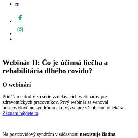
en
Webinár II: Čo je účinná liečba a
rehabilitácia dlhého covidu?
O webinári
Prinášame druhý zo série vzdelávacích webinárov pre
zdravotníckych pracovníkov. Prvý webinár sa venoval
postcovidovému syndrómu ako výzve pre všeobecného lekára.
Záznam nájdete tu
.
Na postcovidový syndróm v súčasnosti
neexistuje žiadna