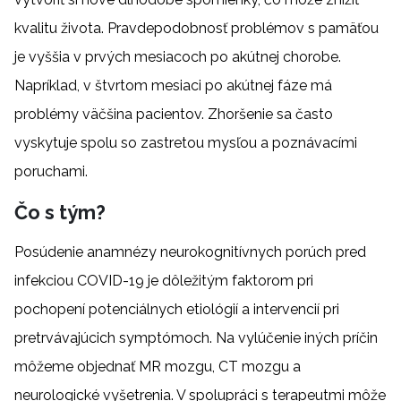
kvalitu života. Pravdepodobnosť problémov s pamäťou
je vyššia v prvých mesiacoch po akútnej chorobe.
Napríklad, v štvrtom mesiaci po akútnej fáze má
problémy väčšina pacientov. Zhoršenie sa často
vyskytuje spolu so zastretou mysľou a poznávacími
poruchami.
Čo s tým?
Posúdenie anamnézy neurokognitívnych porúch pred
infekciou COVID-19 je dôležitým faktorom pri
pochopení potenciálnych etiológií a intervencií pri
pretrvávajúcich symptómoch. Na vylúčenie iných príčin
môžeme objednať MR mozgu, CT mozgu a
neurologické vyšetrenia. V spolupráci s terapeutmi môže