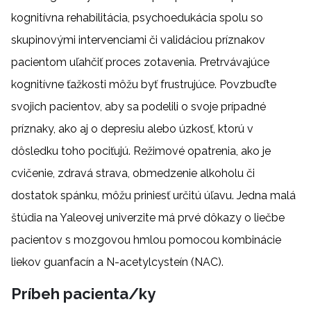
kognitívna rehabilitácia, psychoedukácia spolu so
skupinovými intervenciami či validáciou príznakov
pacientom uľahčiť proces zotavenia. Pretrvávajúce
kognitívne ťažkosti môžu byť frustrujúce. Povzbuďte
svojich pacientov, aby sa podelili o svoje prípadné
príznaky, ako aj o depresiu alebo úzkosť, ktorú v
dôsledku toho pociťujú. Režimové opatrenia, ako je
cvičenie, zdravá strava, obmedzenie alkoholu či
dostatok spánku, môžu priniesť určitú úľavu. Jedna malá
štúdia na Yaleovej univerzite má prvé dôkazy o liečbe
pacientov s mozgovou hmlou pomocou kombinácie
liekov guanfacín a N-acetylcysteín (NAC).
Príbeh pacienta/ky