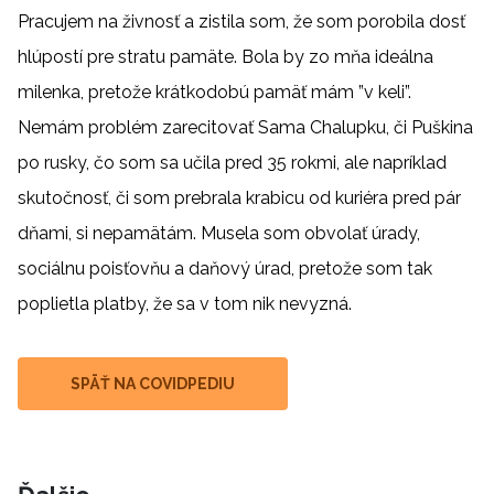
Pracujem na živnosť a zistila som, že som porobila dosť
hlúpostí pre stratu pamäte. Bola by zo mňa ideálna
milenka, pretože krátkodobú pamäť mám ”v keli”.
Nemám problém zarecitovať Sama Chalupku, či Puškina
po rusky, čo som sa učila pred 35 rokmi, ale napríklad
skutočnosť, či som prebrala krabicu od kuriéra pred pár
dňami, si nepamätám. Musela som obvolať úrady,
sociálnu poisťovňu a daňový úrad, pretože som tak
poplietla platby, že sa v tom nik nevyzná.
SPÄŤ NA COVIDPEDIU