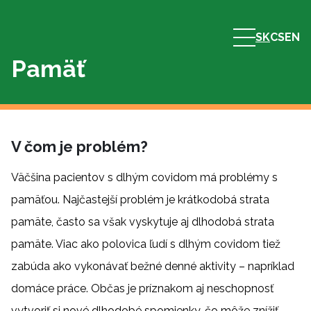
SK
CS
EN
Pamäť
V čom je problém?
Väčšina pacientov s dlhým covidom má problémy s
pamäťou. Najčastejší problém je krátkodobá strata
pamäte, často sa však vyskytuje aj dlhodobá strata
pamäte. Viac ako polovica ľudí s dlhým covidom tiež
zabúda ako vykonávať bežné denné aktivity – napríklad
domáce práce. Občas je príznakom aj neschopnosť
vytvoriť si nové dlhodobé spomienky, čo môže znížiť