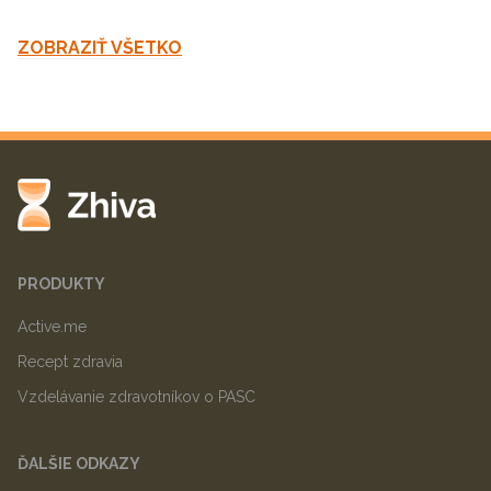
ZOBRAZIŤ VŠETKO
PRODUKTY
Active.me
Recept zdravia
Vzdelávanie zdravotníkov o PASC
ĎALŠIE ODKAZY